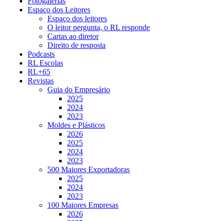
Fotogalerias
Espaço dos Leitores
Espaço dos leitores
O leitor pergunta, o RL responde
Cartas ao diretor
Direito de resposta
Podcasts
RL Escolas
RL+65
Revistas
Guia do Empresário
2025
2024
2023
Moldes e Plásticos
2026
2025
2024
2023
500 Maiores Exportadoras
2025
2024
2023
100 Maiores Empresas
2026