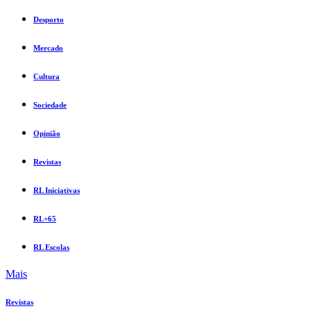
Desporto
Mercado
Cultura
Sociedade
Opinião
Revistas
RL Iniciativas
RL+65
RL Escolas
Mais
Revistas