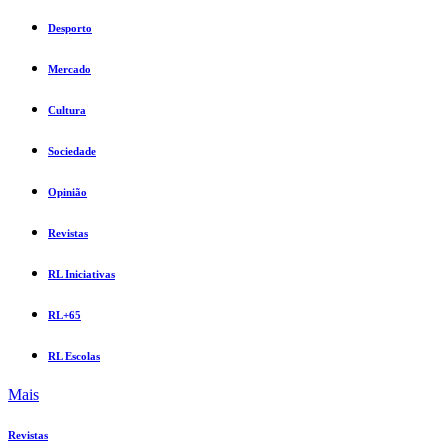
Desporto
Mercado
Cultura
Sociedade
Opinião
Revistas
RL Iniciativas
RL+65
RL Escolas
Mais
Revistas