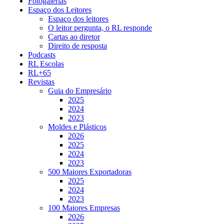
Fotogalerias
Espaço dos Leitores
Espaço dos leitores
O leitor pergunta, o RL responde
Cartas ao diretor
Direito de resposta
Podcasts
RL Escolas
RL+65
Revistas
Guia do Empresário
2025
2024
2023
Moldes e Plásticos
2026
2025
2024
2023
500 Maiores Exportadoras
2025
2024
2023
100 Maiores Empresas
2026