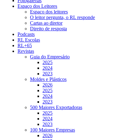
Fotogalerias
Espaço dos Leitores
Espaço dos leitores
O leitor pergunta, o RL responde
Cartas ao diretor
Direito de resposta
Podcasts
RL Escolas
RL+65
Revistas
Guia do Empresário
2025
2024
2023
Moldes e Plásticos
2026
2025
2024
2023
500 Maiores Exportadoras
2025
2024
2023
100 Maiores Empresas
2026