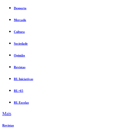
Desporto
Mercado
Cultura
Sociedade
Opinião
Revistas
RL Iniciativas
RL+65
RL Escolas
Mais
Revistas