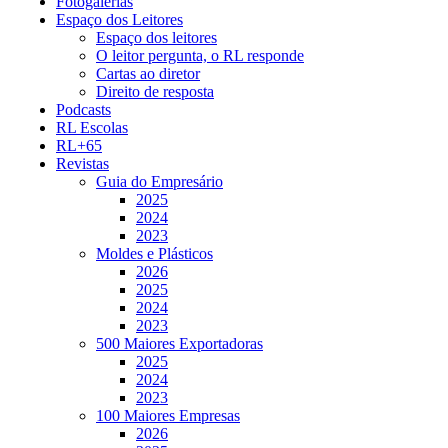
Fotogalerias
Espaço dos Leitores
Espaço dos leitores
O leitor pergunta, o RL responde
Cartas ao diretor
Direito de resposta
Podcasts
RL Escolas
RL+65
Revistas
Guia do Empresário
2025
2024
2023
Moldes e Plásticos
2026
2025
2024
2023
500 Maiores Exportadoras
2025
2024
2023
100 Maiores Empresas
2026