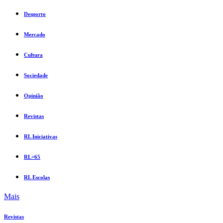
Desporto
Mercado
Cultura
Sociedade
Opinião
Revistas
RL Iniciativas
RL+65
RL Escolas
Mais
Revistas