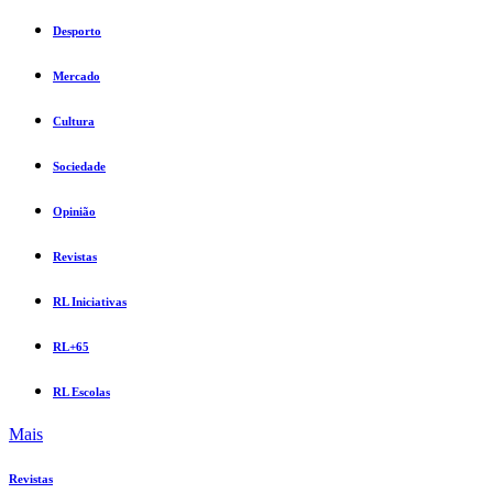
Desporto
Mercado
Cultura
Sociedade
Opinião
Revistas
RL Iniciativas
RL+65
RL Escolas
Mais
Revistas