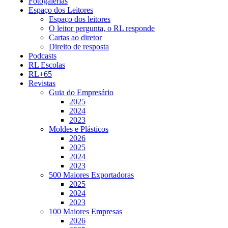
Fotogalerias
Espaço dos Leitores
Espaço dos leitores
O leitor pergunta, o RL responde
Cartas ao diretor
Direito de resposta
Podcasts
RL Escolas
RL+65
Revistas
Guia do Empresário
2025
2024
2023
Moldes e Plásticos
2026
2025
2024
2023
500 Maiores Exportadoras
2025
2024
2023
100 Maiores Empresas
2026