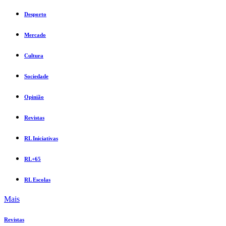
Desporto
Mercado
Cultura
Sociedade
Opinião
Revistas
RL Iniciativas
RL+65
RL Escolas
Mais
Revistas