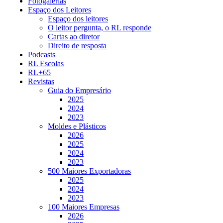
Fotogalerias
Espaço dos Leitores
Espaço dos leitores
O leitor pergunta, o RL responde
Cartas ao diretor
Direito de resposta
Podcasts
RL Escolas
RL+65
Revistas
Guia do Empresário
2025
2024
2023
Moldes e Plásticos
2026
2025
2024
2023
500 Maiores Exportadoras
2025
2024
2023
100 Maiores Empresas
2026