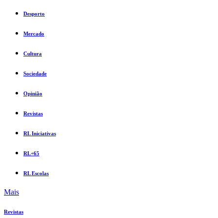
Desporto
Mercado
Cultura
Sociedade
Opinião
Revistas
RL Iniciativas
RL+65
RL Escolas
Mais
Revistas