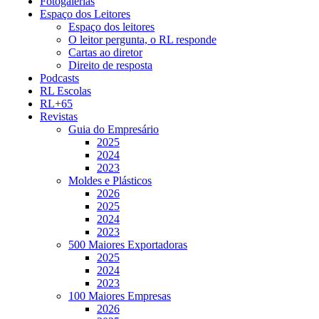
Fotogalerias
Espaço dos Leitores
Espaço dos leitores
O leitor pergunta, o RL responde
Cartas ao diretor
Direito de resposta
Podcasts
RL Escolas
RL+65
Revistas
Guia do Empresário
2025
2024
2023
Moldes e Plásticos
2026
2025
2024
2023
500 Maiores Exportadoras
2025
2024
2023
100 Maiores Empresas
2026