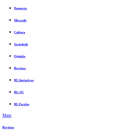
Desporto
Mercado
Cultura
Sociedade
Opinião
Revistas
RL Iniciativas
RL+65
RL Escolas
Mais
Revistas