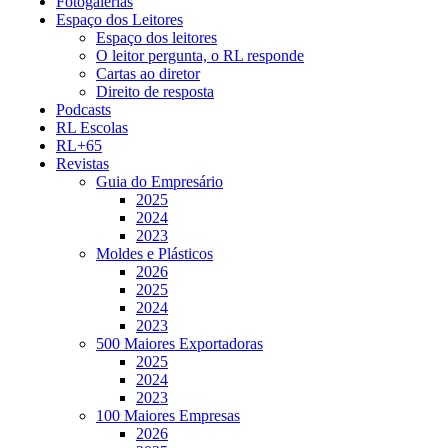
Fotogalerias
Espaço dos Leitores
Espaço dos leitores
O leitor pergunta, o RL responde
Cartas ao diretor
Direito de resposta
Podcasts
RL Escolas
RL+65
Revistas
Guia do Empresário
2025
2024
2023
Moldes e Plásticos
2026
2025
2024
2023
500 Maiores Exportadoras
2025
2024
2023
100 Maiores Empresas
2026