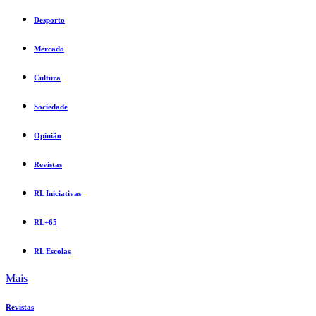
Desporto
Mercado
Cultura
Sociedade
Opinião
Revistas
RL Iniciativas
RL+65
RL Escolas
Mais
Revistas