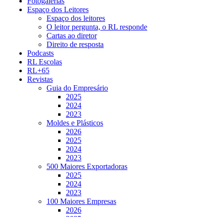
Fotogalerias
Espaço dos Leitores
Espaço dos leitores
O leitor pergunta, o RL responde
Cartas ao diretor
Direito de resposta
Podcasts
RL Escolas
RL+65
Revistas
Guia do Empresário
2025
2024
2023
Moldes e Plásticos
2026
2025
2024
2023
500 Maiores Exportadoras
2025
2024
2023
100 Maiores Empresas
2026