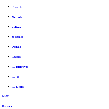
Desporto
Mercado
Cultura
Sociedade
Opinião
Revistas
RL Iniciativas
RL+65
RL Escolas
Mais
Revistas