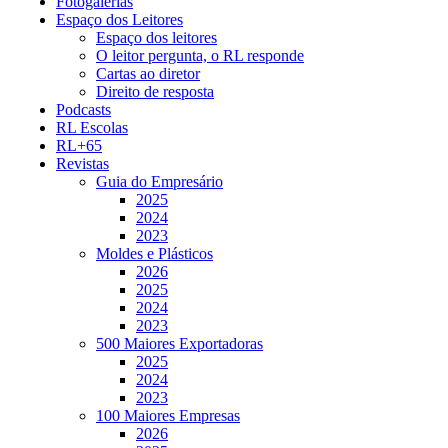
Fotogalerias
Espaço dos Leitores
Espaço dos leitores
O leitor pergunta, o RL responde
Cartas ao diretor
Direito de resposta
Podcasts
RL Escolas
RL+65
Revistas
Guia do Empresário
2025
2024
2023
Moldes e Plásticos
2026
2025
2024
2023
500 Maiores Exportadoras
2025
2024
2023
100 Maiores Empresas
2026