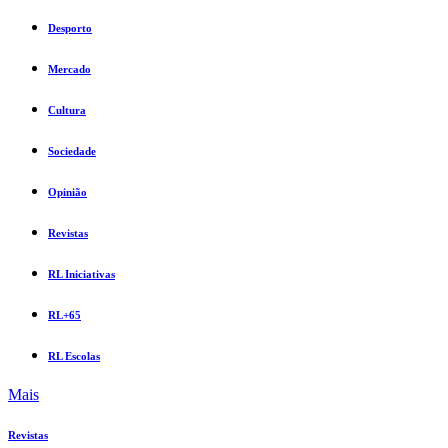
Desporto
Mercado
Cultura
Sociedade
Opinião
Revistas
RL Iniciativas
RL+65
RL Escolas
Mais
Revistas