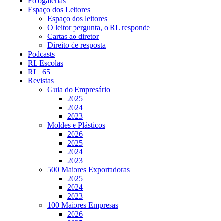
Fotogalerias
Espaço dos Leitores
Espaço dos leitores
O leitor pergunta, o RL responde
Cartas ao diretor
Direito de resposta
Podcasts
RL Escolas
RL+65
Revistas
Guia do Empresário
2025
2024
2023
Moldes e Plásticos
2026
2025
2024
2023
500 Maiores Exportadoras
2025
2024
2023
100 Maiores Empresas
2026