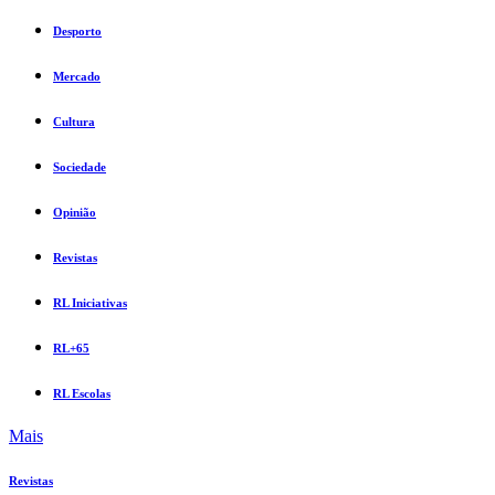
Desporto
Mercado
Cultura
Sociedade
Opinião
Revistas
RL Iniciativas
RL+65
RL Escolas
Mais
Revistas