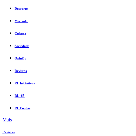
Desporto
Mercado
Cultura
Sociedade
Opinião
Revistas
RL Iniciativas
RL+65
RL Escolas
Mais
Revistas