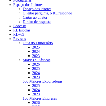
Fotogalerias
Espaço dos Leitores
Espaço dos leitores
O leitor pergunta, o RL responde
Cartas ao diretor
Direito de resposta
Podcasts
RL Escolas
RL+65
Revistas
Guia do Empresário
2025
2024
2023
Moldes e Plásticos
2026
2025
2024
2023
500 Maiores Exportadoras
2025
2024
2023
100 Maiores Empresas
2026