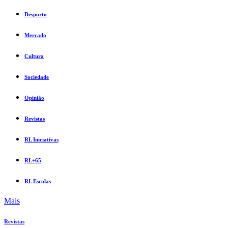
Desporto
Mercado
Cultura
Sociedade
Opinião
Revistas
RL Iniciativas
RL+65
RL Escolas
Mais
Revistas