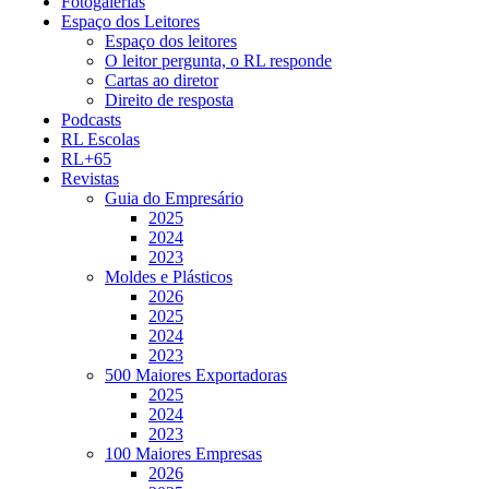
Fotogalerias
Espaço dos Leitores
Espaço dos leitores
O leitor pergunta, o RL responde
Cartas ao diretor
Direito de resposta
Podcasts
RL Escolas
RL+65
Revistas
Guia do Empresário
2025
2024
2023
Moldes e Plásticos
2026
2025
2024
2023
500 Maiores Exportadoras
2025
2024
2023
100 Maiores Empresas
2026