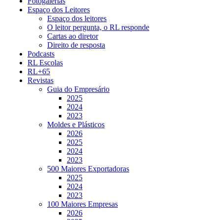
Fotogalerias
Espaço dos Leitores
Espaço dos leitores
O leitor pergunta, o RL responde
Cartas ao diretor
Direito de resposta
Podcasts
RL Escolas
RL+65
Revistas
Guia do Empresário
2025
2024
2023
Moldes e Plásticos
2026
2025
2024
2023
500 Maiores Exportadoras
2025
2024
2023
100 Maiores Empresas
2026