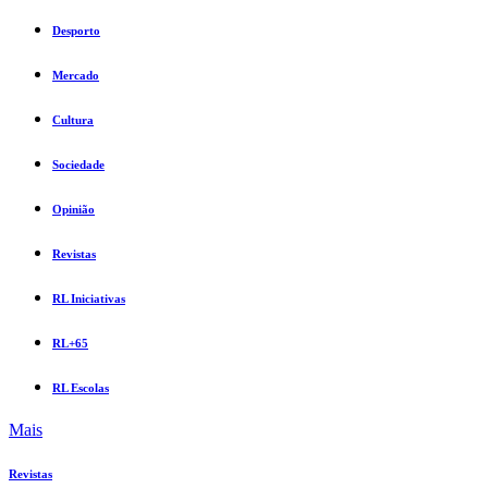
Desporto
Mercado
Cultura
Sociedade
Opinião
Revistas
RL Iniciativas
RL+65
RL Escolas
Mais
Revistas