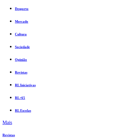
Desporto
Mercado
Cultura
Sociedade
Opinião
Revistas
RL Iniciativas
RL+65
RL Escolas
Mais
Revistas