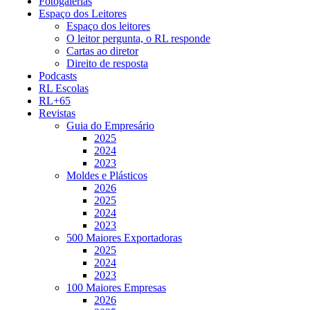
Fotogalerias
Espaço dos Leitores
Espaço dos leitores
O leitor pergunta, o RL responde
Cartas ao diretor
Direito de resposta
Podcasts
RL Escolas
RL+65
Revistas
Guia do Empresário
2025
2024
2023
Moldes e Plásticos
2026
2025
2024
2023
500 Maiores Exportadoras
2025
2024
2023
100 Maiores Empresas
2026