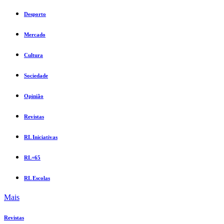
Desporto
Mercado
Cultura
Sociedade
Opinião
Revistas
RL Iniciativas
RL+65
RL Escolas
Mais
Revistas