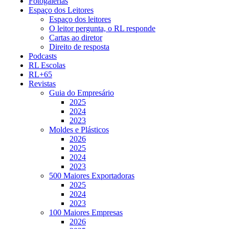
Fotogalerias
Espaço dos Leitores
Espaço dos leitores
O leitor pergunta, o RL responde
Cartas ao diretor
Direito de resposta
Podcasts
RL Escolas
RL+65
Revistas
Guia do Empresário
2025
2024
2023
Moldes e Plásticos
2026
2025
2024
2023
500 Maiores Exportadoras
2025
2024
2023
100 Maiores Empresas
2026