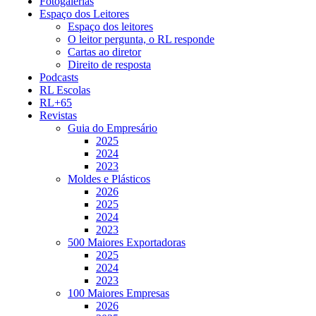
Fotogalerias
Espaço dos Leitores
Espaço dos leitores
O leitor pergunta, o RL responde
Cartas ao diretor
Direito de resposta
Podcasts
RL Escolas
RL+65
Revistas
Guia do Empresário
2025
2024
2023
Moldes e Plásticos
2026
2025
2024
2023
500 Maiores Exportadoras
2025
2024
2023
100 Maiores Empresas
2026