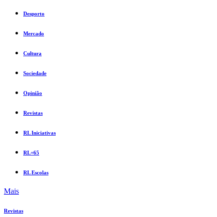
Desporto
Mercado
Cultura
Sociedade
Opinião
Revistas
RL Iniciativas
RL+65
RL Escolas
Mais
Revistas