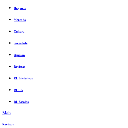
Desporto
Mercado
Cultura
Sociedade
Opinião
Revistas
RL Iniciativas
RL+65
RL Escolas
Mais
Revistas