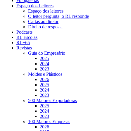
Fotogalerias
Espaço dos Leitores
Espaço dos leitores
O leitor pergunta, o RL responde
Cartas ao diretor
Direito de resposta
Podcasts
RL Escolas
RL+65
Revistas
Guia do Empresário
2025
2024
2023
Moldes e Plásticos
2026
2025
2024
2023
500 Maiores Exportadoras
2025
2024
2023
100 Maiores Empresas
2026