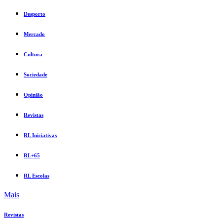
Desporto
Mercado
Cultura
Sociedade
Opinião
Revistas
RL Iniciativas
RL+65
RL Escolas
Mais
Revistas