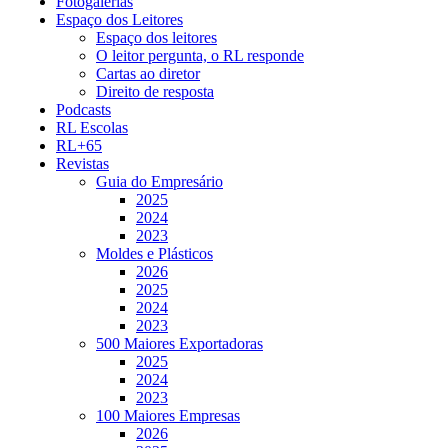
Fotogalerias
Espaço dos Leitores
Espaço dos leitores
O leitor pergunta, o RL responde
Cartas ao diretor
Direito de resposta
Podcasts
RL Escolas
RL+65
Revistas
Guia do Empresário
2025
2024
2023
Moldes e Plásticos
2026
2025
2024
2023
500 Maiores Exportadoras
2025
2024
2023
100 Maiores Empresas
2026