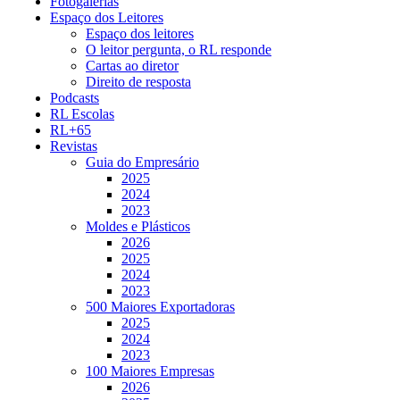
Fotogalerias
Espaço dos Leitores
Espaço dos leitores
O leitor pergunta, o RL responde
Cartas ao diretor
Direito de resposta
Podcasts
RL Escolas
RL+65
Revistas
Guia do Empresário
2025
2024
2023
Moldes e Plásticos
2026
2025
2024
2023
500 Maiores Exportadoras
2025
2024
2023
100 Maiores Empresas
2026