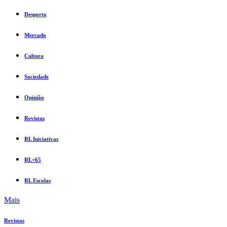
Desporto
Mercado
Cultura
Sociedade
Opinião
Revistas
RL Iniciativas
RL+65
RL Escolas
Mais
Revistas