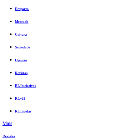
Desporto
Mercado
Cultura
Sociedade
Opinião
Revistas
RL Iniciativas
RL+65
RL Escolas
Mais
Revistas