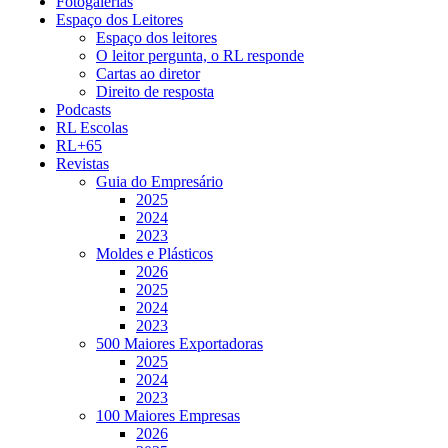
Fotogalerias
Espaço dos Leitores
Espaço dos leitores
O leitor pergunta, o RL responde
Cartas ao diretor
Direito de resposta
Podcasts
RL Escolas
RL+65
Revistas
Guia do Empresário
2025
2024
2023
Moldes e Plásticos
2026
2025
2024
2023
500 Maiores Exportadoras
2025
2024
2023
100 Maiores Empresas
2026