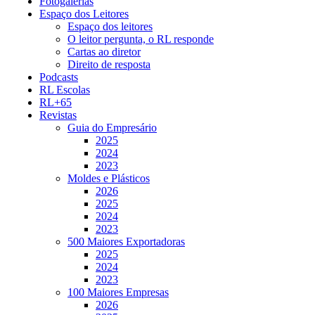
Fotogalerias
Espaço dos Leitores
Espaço dos leitores
O leitor pergunta, o RL responde
Cartas ao diretor
Direito de resposta
Podcasts
RL Escolas
RL+65
Revistas
Guia do Empresário
2025
2024
2023
Moldes e Plásticos
2026
2025
2024
2023
500 Maiores Exportadoras
2025
2024
2023
100 Maiores Empresas
2026