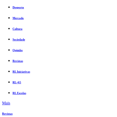
Desporto
Mercado
Cultura
Sociedade
Opinião
Revistas
RL Iniciativas
RL+65
RL Escolas
Mais
Revistas