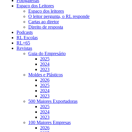
Fotogalerias
Espaço dos Leitores
Espaço dos leitores
O leitor pergunta, o RL responde
Cartas ao diretor
Direito de resposta
Podcasts
RL Escolas
RL+65
Revistas
Guia do Empresário
2025
2024
2023
Moldes e Plásticos
2026
2025
2024
2023
500 Maiores Exportadoras
2025
2024
2023
100 Maiores Empresas
2026