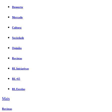
Desporto
Mercado
Cultura
Sociedade
Opinião
Revistas
RL Iniciativas
RL+65
RL Escolas
Mais
Revistas