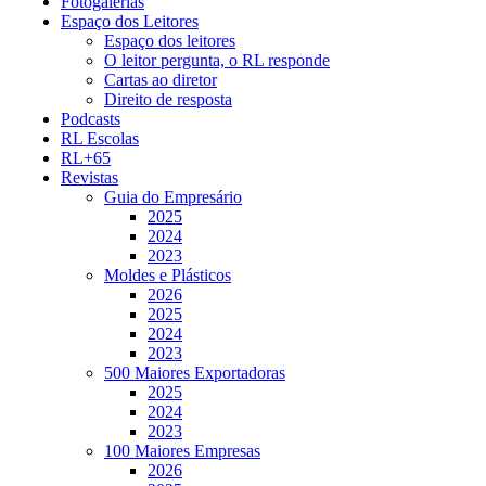
Fotogalerias
Espaço dos Leitores
Espaço dos leitores
O leitor pergunta, o RL responde
Cartas ao diretor
Direito de resposta
Podcasts
RL Escolas
RL+65
Revistas
Guia do Empresário
2025
2024
2023
Moldes e Plásticos
2026
2025
2024
2023
500 Maiores Exportadoras
2025
2024
2023
100 Maiores Empresas
2026