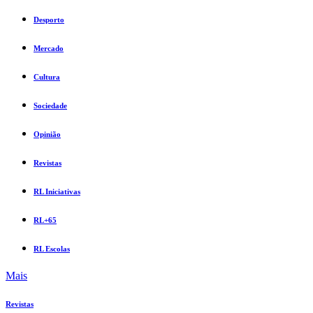
Desporto
Mercado
Cultura
Sociedade
Opinião
Revistas
RL Iniciativas
RL+65
RL Escolas
Mais
Revistas