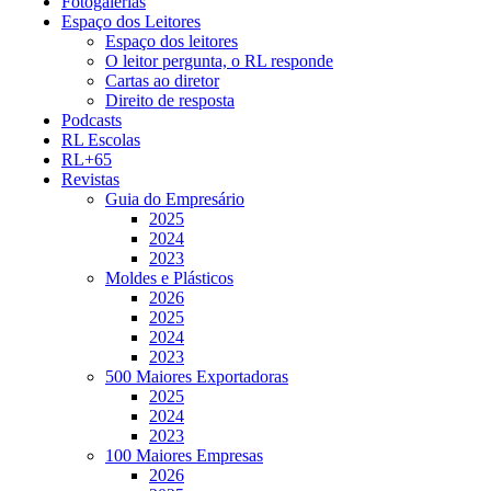
Fotogalerias
Espaço dos Leitores
Espaço dos leitores
O leitor pergunta, o RL responde
Cartas ao diretor
Direito de resposta
Podcasts
RL Escolas
RL+65
Revistas
Guia do Empresário
2025
2024
2023
Moldes e Plásticos
2026
2025
2024
2023
500 Maiores Exportadoras
2025
2024
2023
100 Maiores Empresas
2026