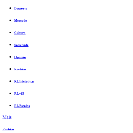
Desporto
Mercado
Cultura
Sociedade
Opinião
Revistas
RL Iniciativas
RL+65
RL Escolas
Mais
Revistas