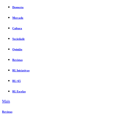
Desporto
Mercado
Cultura
Sociedade
Opinião
Revistas
RL Iniciativas
RL+65
RL Escolas
Mais
Revistas