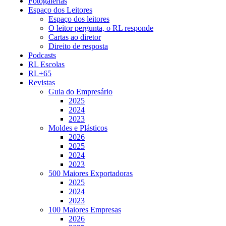
Fotogalerias
Espaço dos Leitores
Espaço dos leitores
O leitor pergunta, o RL responde
Cartas ao diretor
Direito de resposta
Podcasts
RL Escolas
RL+65
Revistas
Guia do Empresário
2025
2024
2023
Moldes e Plásticos
2026
2025
2024
2023
500 Maiores Exportadoras
2025
2024
2023
100 Maiores Empresas
2026