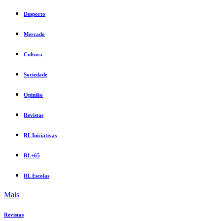
Desporto
Mercado
Cultura
Sociedade
Opinião
Revistas
RL Iniciativas
RL+65
RL Escolas
Mais
Revistas