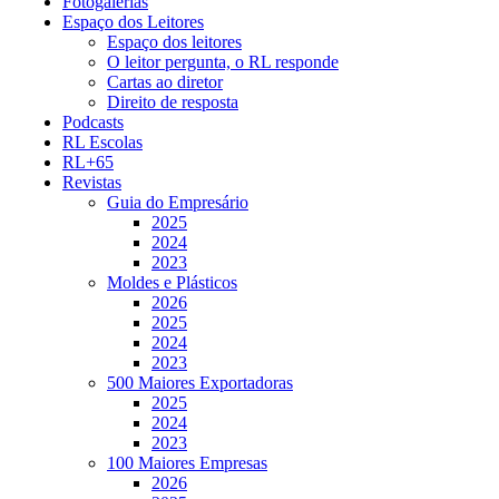
Fotogalerias
Espaço dos Leitores
Espaço dos leitores
O leitor pergunta, o RL responde
Cartas ao diretor
Direito de resposta
Podcasts
RL Escolas
RL+65
Revistas
Guia do Empresário
2025
2024
2023
Moldes e Plásticos
2026
2025
2024
2023
500 Maiores Exportadoras
2025
2024
2023
100 Maiores Empresas
2026