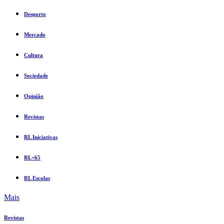
Desporto
Mercado
Cultura
Sociedade
Opinião
Revistas
RL Iniciativas
RL+65
RL Escolas
Mais
Revistas