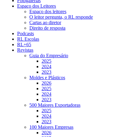
Fotogalerias
Espaço dos Leitores
Espaço dos leitores
O leitor pergunta, o RL responde
Cartas ao diretor
Direito de resposta
Podcasts
RL Escolas
RL+65
Revistas
Guia do Empresário
2025
2024
2023
Moldes e Plásticos
2026
2025
2024
2023
500 Maiores Exportadoras
2025
2024
2023
100 Maiores Empresas
2026