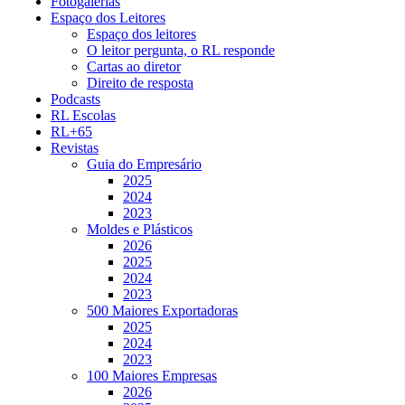
Fotogalerias
Espaço dos Leitores
Espaço dos leitores
O leitor pergunta, o RL responde
Cartas ao diretor
Direito de resposta
Podcasts
RL Escolas
RL+65
Revistas
Guia do Empresário
2025
2024
2023
Moldes e Plásticos
2026
2025
2024
2023
500 Maiores Exportadoras
2025
2024
2023
100 Maiores Empresas
2026