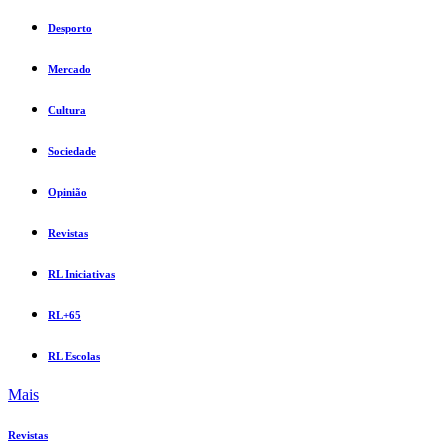
Desporto
Mercado
Cultura
Sociedade
Opinião
Revistas
RL Iniciativas
RL+65
RL Escolas
Mais
Revistas