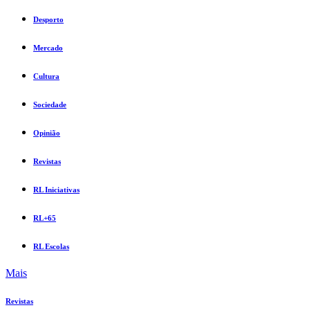
Desporto
Mercado
Cultura
Sociedade
Opinião
Revistas
RL Iniciativas
RL+65
RL Escolas
Mais
Revistas