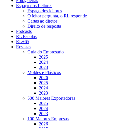
Fotogalerias
Espaço dos Leitores
Espaço dos leitores
O leitor pergunta, o RL responde
Cartas ao diretor
Direito de resposta
Podcasts
RL Escolas
RL+65
Revistas
Guia do Empresário
2025
2024
2023
Moldes e Plásticos
2026
2025
2024
2023
500 Maiores Exportadoras
2025
2024
2023
100 Maiores Empresas
2026