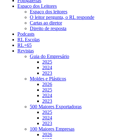
Fotogalerias
Espaço dos Leitores
Espaço dos leitores
O leitor pergunta, o RL responde
Cartas ao diretor
Direito de resposta
Podcasts
RL Escolas
RL+65
Revistas
Guia do Empresário
2025
2024
2023
Moldes e Plásticos
2026
2025
2024
2023
500 Maiores Exportadoras
2025
2024
2023
100 Maiores Empresas
2026