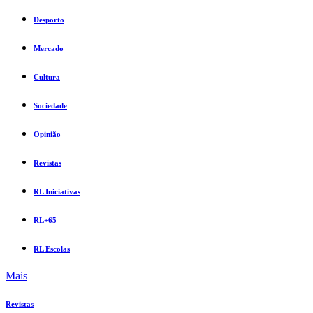
Desporto
Mercado
Cultura
Sociedade
Opinião
Revistas
RL Iniciativas
RL+65
RL Escolas
Mais
Revistas