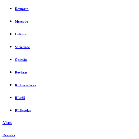
Desporto
Mercado
Cultura
Sociedade
Opinião
Revistas
RL Iniciativas
RL+65
RL Escolas
Mais
Revistas