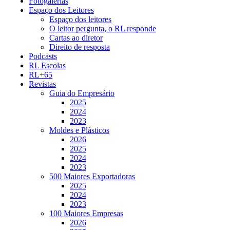
Fotogalerias
Espaço dos Leitores
Espaço dos leitores
O leitor pergunta, o RL responde
Cartas ao diretor
Direito de resposta
Podcasts
RL Escolas
RL+65
Revistas
Guia do Empresário
2025
2024
2023
Moldes e Plásticos
2026
2025
2024
2023
500 Maiores Exportadoras
2025
2024
2023
100 Maiores Empresas
2026