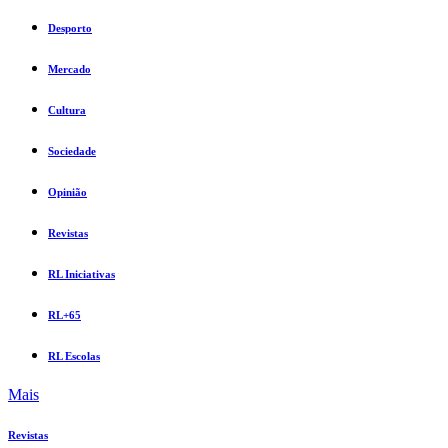
Desporto
Mercado
Cultura
Sociedade
Opinião
Revistas
RL Iniciativas
RL+65
RL Escolas
Mais
Revistas