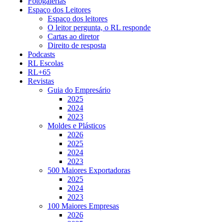
Fotogalerias
Espaço dos Leitores
Espaço dos leitores
O leitor pergunta, o RL responde
Cartas ao diretor
Direito de resposta
Podcasts
RL Escolas
RL+65
Revistas
Guia do Empresário
2025
2024
2023
Moldes e Plásticos
2026
2025
2024
2023
500 Maiores Exportadoras
2025
2024
2023
100 Maiores Empresas
2026