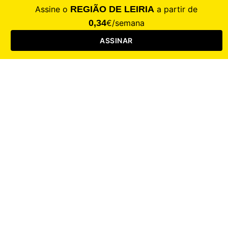
CALAMIDADE
Saúde
Desporto
Mercado
Cultura
Sociedade
Opinião
Revistas
RL Iniciativas
RL+65
RL Escolas