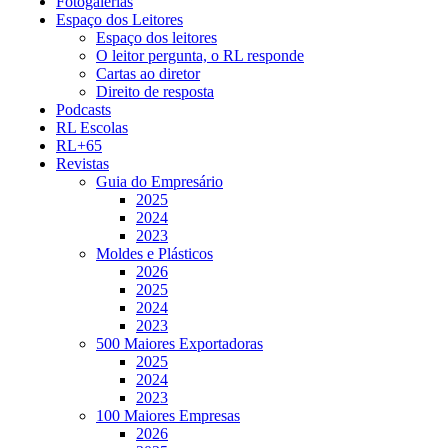
Fotogalerias
Espaço dos Leitores
Espaço dos leitores
O leitor pergunta, o RL responde
Cartas ao diretor
Direito de resposta
Podcasts
RL Escolas
RL+65
Revistas
Guia do Empresário
2025
2024
2023
Moldes e Plásticos
2026
2025
2024
2023
500 Maiores Exportadoras
2025
2024
2023
100 Maiores Empresas
2026