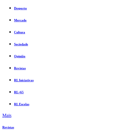
Desporto
Mercado
Cultura
Sociedade
Opinião
Revistas
RL Iniciativas
RL+65
RL Escolas
Mais
Revistas