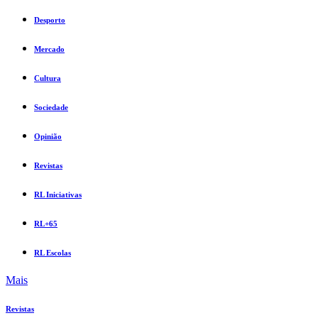
Desporto
Mercado
Cultura
Sociedade
Opinião
Revistas
RL Iniciativas
RL+65
RL Escolas
Mais
Revistas