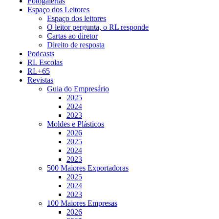
Fotogalerias
Espaço dos Leitores
Espaço dos leitores
O leitor pergunta, o RL responde
Cartas ao diretor
Direito de resposta
Podcasts
RL Escolas
RL+65
Revistas
Guia do Empresário
2025
2024
2023
Moldes e Plásticos
2026
2025
2024
2023
500 Maiores Exportadoras
2025
2024
2023
100 Maiores Empresas
2026