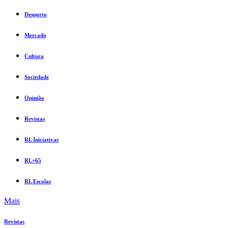
Desporto
Mercado
Cultura
Sociedade
Opinião
Revistas
RL Iniciativas
RL+65
RL Escolas
Mais
Revistas