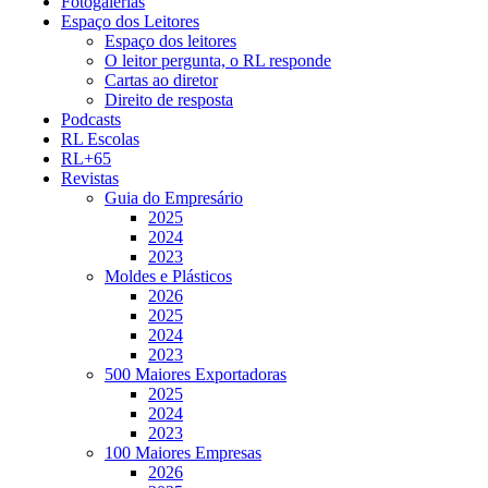
Fotogalerias
Espaço dos Leitores
Espaço dos leitores
O leitor pergunta, o RL responde
Cartas ao diretor
Direito de resposta
Podcasts
RL Escolas
RL+65
Revistas
Guia do Empresário
2025
2024
2023
Moldes e Plásticos
2026
2025
2024
2023
500 Maiores Exportadoras
2025
2024
2023
100 Maiores Empresas
2026