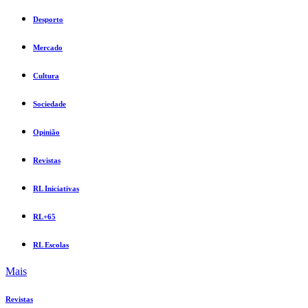
Desporto
Mercado
Cultura
Sociedade
Opinião
Revistas
RL Iniciativas
RL+65
RL Escolas
Mais
Revistas