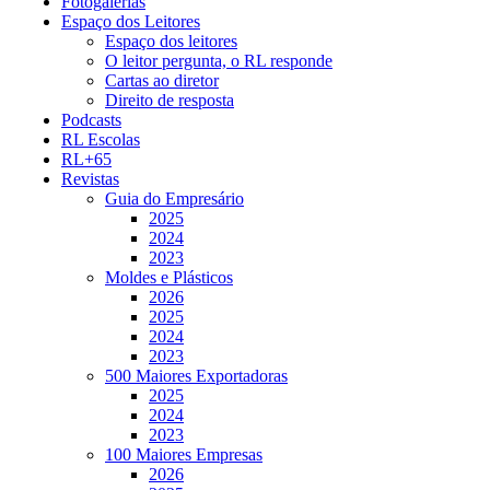
Fotogalerias
Espaço dos Leitores
Espaço dos leitores
O leitor pergunta, o RL responde
Cartas ao diretor
Direito de resposta
Podcasts
RL Escolas
RL+65
Revistas
Guia do Empresário
2025
2024
2023
Moldes e Plásticos
2026
2025
2024
2023
500 Maiores Exportadoras
2025
2024
2023
100 Maiores Empresas
2026