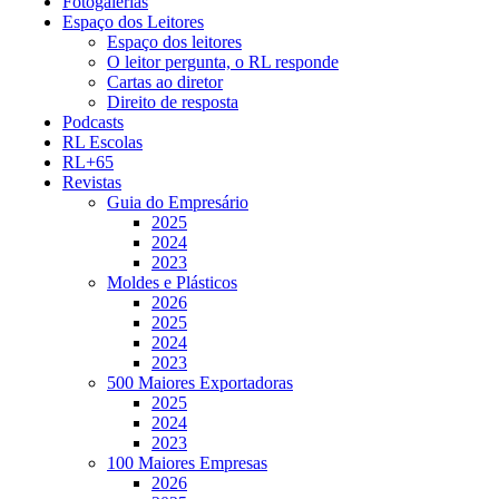
Fotogalerias
Espaço dos Leitores
Espaço dos leitores
O leitor pergunta, o RL responde
Cartas ao diretor
Direito de resposta
Podcasts
RL Escolas
RL+65
Revistas
Guia do Empresário
2025
2024
2023
Moldes e Plásticos
2026
2025
2024
2023
500 Maiores Exportadoras
2025
2024
2023
100 Maiores Empresas
2026