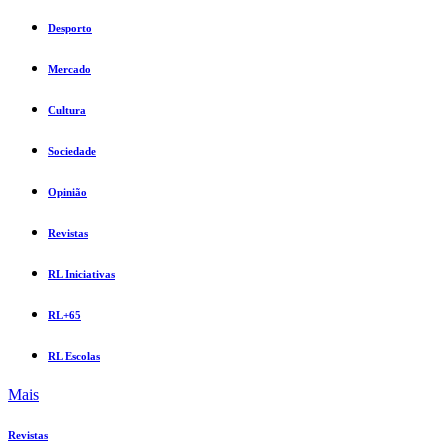
Desporto
Mercado
Cultura
Sociedade
Opinião
Revistas
RL Iniciativas
RL+65
RL Escolas
Mais
Revistas