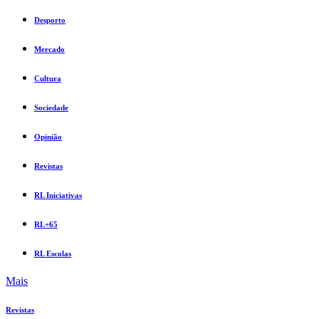
Desporto
Mercado
Cultura
Sociedade
Opinião
Revistas
RL Iniciativas
RL+65
RL Escolas
Mais
Revistas