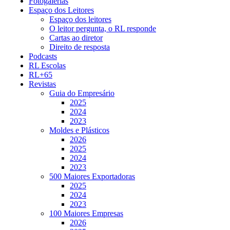
Fotogalerias
Espaço dos Leitores
Espaço dos leitores
O leitor pergunta, o RL responde
Cartas ao diretor
Direito de resposta
Podcasts
RL Escolas
RL+65
Revistas
Guia do Empresário
2025
2024
2023
Moldes e Plásticos
2026
2025
2024
2023
500 Maiores Exportadoras
2025
2024
2023
100 Maiores Empresas
2026