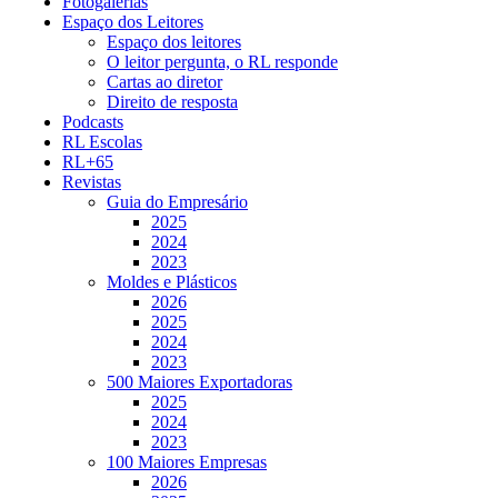
Fotogalerias
Espaço dos Leitores
Espaço dos leitores
O leitor pergunta, o RL responde
Cartas ao diretor
Direito de resposta
Podcasts
RL Escolas
RL+65
Revistas
Guia do Empresário
2025
2024
2023
Moldes e Plásticos
2026
2025
2024
2023
500 Maiores Exportadoras
2025
2024
2023
100 Maiores Empresas
2026