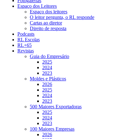
Fotogalerias
Espaço dos Leitores
Espaço dos leitores
O leitor pergunta, o RL responde
Cartas ao diretor
Direito de resposta
Podcasts
RL Escolas
RL+65
Revistas
Guia do Empresário
2025
2024
2023
Moldes e Plásticos
2026
2025
2024
2023
500 Maiores Exportadoras
2025
2024
2023
100 Maiores Empresas
2026