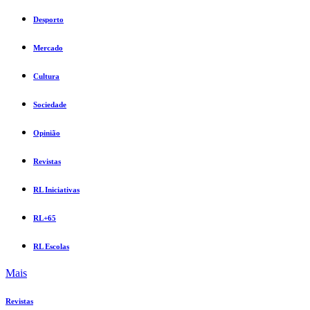
Desporto
Mercado
Cultura
Sociedade
Opinião
Revistas
RL Iniciativas
RL+65
RL Escolas
Mais
Revistas