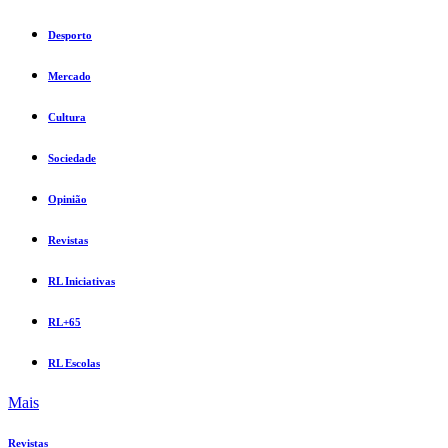
Desporto
Mercado
Cultura
Sociedade
Opinião
Revistas
RL Iniciativas
RL+65
RL Escolas
Mais
Revistas