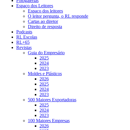
Fotogalerias
Espaço dos Leitores
Espaço dos leitores
O leitor pergunta, o RL responde
Cartas ao diretor
Direito de resposta
Podcasts
RL Escolas
RL+65
Revistas
Guia do Empresário
2025
2024
2023
Moldes e Plásticos
2026
2025
2024
2023
500 Maiores Exportadoras
2025
2024
2023
100 Maiores Empresas
2026