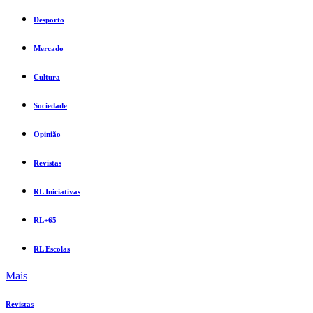
Desporto
Mercado
Cultura
Sociedade
Opinião
Revistas
RL Iniciativas
RL+65
RL Escolas
Mais
Revistas