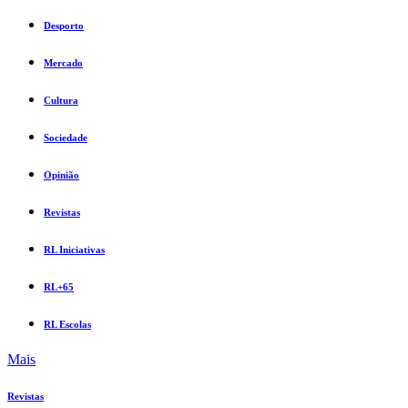
Desporto
Mercado
Cultura
Sociedade
Opinião
Revistas
RL Iniciativas
RL+65
RL Escolas
Mais
Revistas