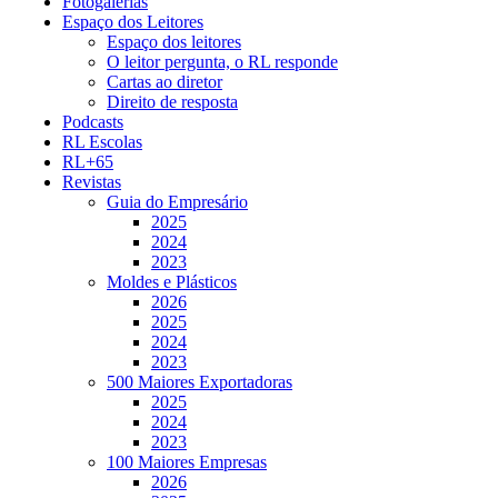
Fotogalerias
Espaço dos Leitores
Espaço dos leitores
O leitor pergunta, o RL responde
Cartas ao diretor
Direito de resposta
Podcasts
RL Escolas
RL+65
Revistas
Guia do Empresário
2025
2024
2023
Moldes e Plásticos
2026
2025
2024
2023
500 Maiores Exportadoras
2025
2024
2023
100 Maiores Empresas
2026