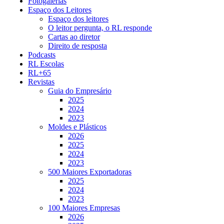
Fotogalerias
Espaço dos Leitores
Espaço dos leitores
O leitor pergunta, o RL responde
Cartas ao diretor
Direito de resposta
Podcasts
RL Escolas
RL+65
Revistas
Guia do Empresário
2025
2024
2023
Moldes e Plásticos
2026
2025
2024
2023
500 Maiores Exportadoras
2025
2024
2023
100 Maiores Empresas
2026