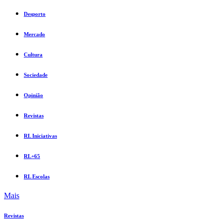
Desporto
Mercado
Cultura
Sociedade
Opinião
Revistas
RL Iniciativas
RL+65
RL Escolas
Mais
Revistas