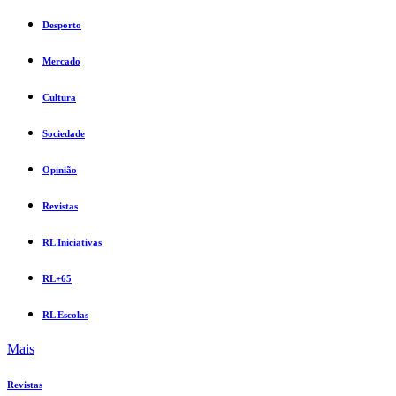
Desporto
Mercado
Cultura
Sociedade
Opinião
Revistas
RL Iniciativas
RL+65
RL Escolas
Mais
Revistas