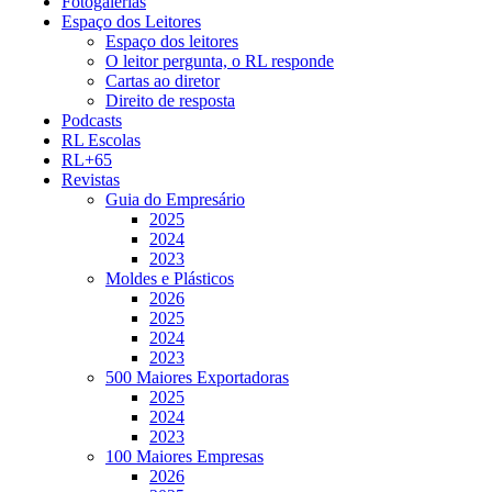
Fotogalerias
Espaço dos Leitores
Espaço dos leitores
O leitor pergunta, o RL responde
Cartas ao diretor
Direito de resposta
Podcasts
RL Escolas
RL+65
Revistas
Guia do Empresário
2025
2024
2023
Moldes e Plásticos
2026
2025
2024
2023
500 Maiores Exportadoras
2025
2024
2023
100 Maiores Empresas
2026