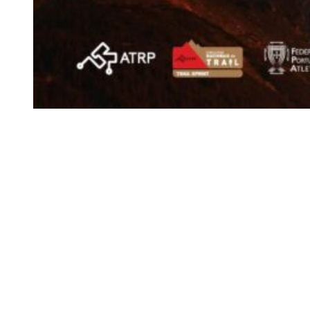
Bombarral
Siga-nos
Facebook
Twitter
Instagram
LinkedIn
YouTube
Sobre o Região de Leiria