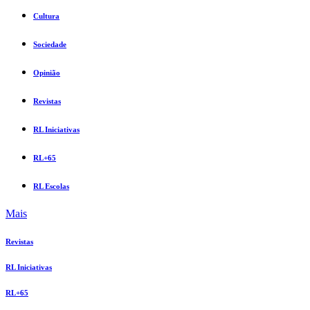
Cultura
Sociedade
Opinião
Revistas
RL Iniciativas
RL+65
RL Escolas
Mais
Revistas
RL Iniciativas
RL+65