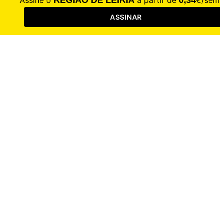
Cultura
Sociedade
Opinião
Revistas
RL Iniciativas
RL+65
RL Escolas
Procurar
Assinar
Entrar
Registar
Secções
Sociedade
Eleições
Autárquicas