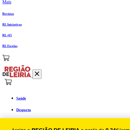
Mais
Revistas
RL Iniciativas
RL+65
RL Escolas
Saúde
Desporto
Mercado