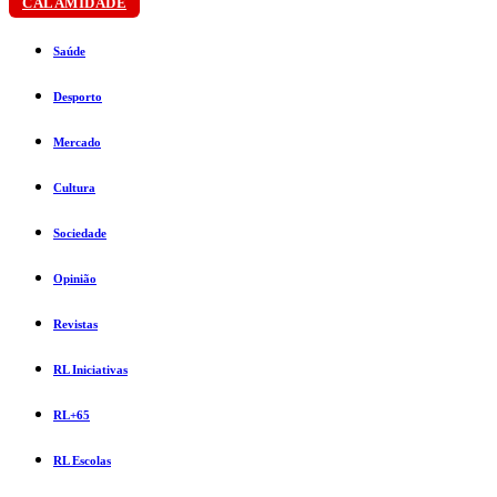
CALAMIDADE
Saúde
Desporto
Mercado
Cultura
Sociedade
Opinião
Revistas
RL Iniciativas
RL+65
RL Escolas